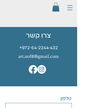
צרו קשר
⁦+972-54-2244-432⁩
art.nof8@gmail.com
טלפון