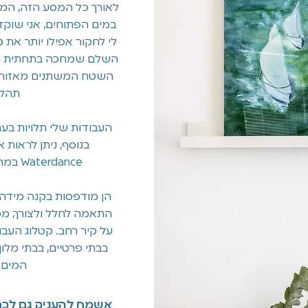
לאורך כל המסע הזה, המים
במים הפתוחים, אני שוקד
לי לחקור אפילו יותר את 
השלם שמחכה בתחתית הים
השטח המשתנים מאזור לא
תהלי
העבודות שלי תלויות בערים
בנוסף, ניתן לראות
Waterdance במתחם הכפר הירוק בכניסה לרמת השרון.
הן מודפסות בקנה מידה 
התאמה לחלל ולצורך, מ
על קיר רחב. קטלוג העב
בבתי פרטיים, בבתי מלון,
המים 
אשמח להעניק גם לכם